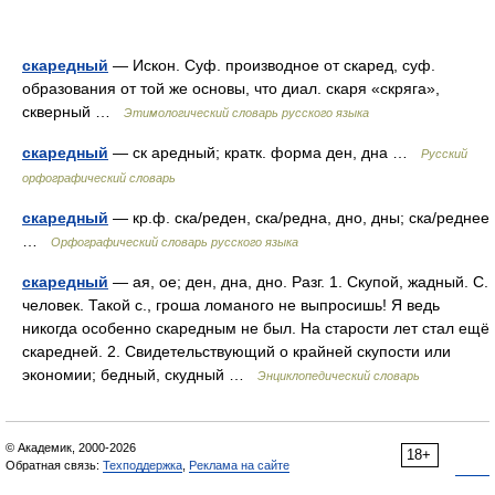
скаредный
— Искон. Суф. производное от скаред, суф.
образования от той же основы, что диал. скаря «скряга»,
скверный …
Этимологический словарь русского языка
скаредный
— ск аредный; кратк. форма ден, дна …
Русский
орфографический словарь
скаредный
— кр.ф. ска/реден, ска/редна, дно, дны; ска/реднее
…
Орфографический словарь русского языка
скаредный
— ая, ое; ден, дна, дно. Разг. 1. Скупой, жадный. С.
человек. Такой с., гроша ломаного не выпросишь! Я ведь
никогда особенно скаредным не был. На старости лет стал ещё
скаредней. 2. Свидетельствующий о крайней скупости или
экономии; бедный, скудный …
Энциклопедический словарь
© Академик, 2000-2026
18+
Обратная связь:
Техподдержка
,
Реклама на сайте