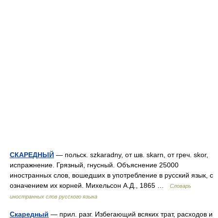
СКАРЕДНЫЙ
— польск. szkaradny, от шв. skarn, от греч. skor,
испражнение. Грязный, гнусный. Объяснение 25000
иностранных слов, вошедших в употребление в русский язык, с
означением их корней. Михельсон А.Д., 1865 …
Словарь
иностранных слов русского языка
Скаредный
— прил. разг. Избегающий всяких трат, расходов и