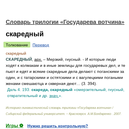
Словарь трилогии «Государева вотчина»
скаредный
Толкование
Перевод
скаредный
СКАРЕДНЫЙ
,
арх.
– Мерзкий, гнусный. - И которые люди
ходят к колмакам и в иные землицы для государевых дел, и те
пьют и едят и всякие скаредные дела делают с поганскими за
один, и с татарскими и остятскими и с вагулецкими погаными
женами смешаютца и скверная деют… (3. 394).
Даль 4. 193:
скареда, скаредный
«омерзительный, гнусный,
отвратительный и др.
знач.
».
Историко-лингвистический словарь трилогии «Государева вотчина» /
Сибирский федеральный университет. – Красноярск
.
А.М.Бондаренко
.
2007
.
Игры ⚽
Нужно решить контрольную?