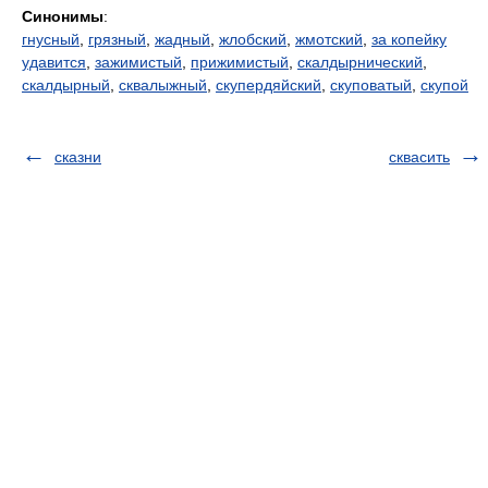
Синонимы
:
гнусный
,
грязный
,
жадный
,
жлобский
,
жмотский
,
за копейку
удавится
,
зажимистый
,
прижимистый
,
скалдырнический
,
скалдырный
,
сквалыжный
,
скупердяйский
,
скуповатый
,
скупой
сказни
сквасить