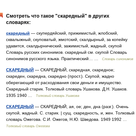
Смотреть что такое "скаредный" в других
словарях:
скаредный
— скупердяйский, прижимистый, жлобский,
сквалыжный, скуповатый, жмотский, скалдырный, за копейку
удавится, скалдырнический, зажимистый, жадный, скупой
Словарь русских синонимов. скаредный см. скупой Словарь
синонимов русского языка. Практический… …
Словарь синонимов
СКАРЕДНЫЙ
— СКАРЕДНЫЙ, скаредная, скаредное;
скареден, скаредна, скаредно (прост.). Скупой, жадно
оберегающий от расходования свои деньги и имущество.
Скаредный старик. Толковый словарь Ушакова. Д.Н. Ушаков.
1935 1940 …
Толковый словарь Ушакова
СКАРЕДНЫЙ
— СКАРЕДНЫЙ, ая, ое; ден, дна (разг.). Очень
скупой, жадный. С. старик. | сущ. скаредность, и, жен. Толковый
словарь Ожегова. С.И. Ожегов, Н.Ю. Шведова. 1949 1992 …
Толковый словарь Ожегова