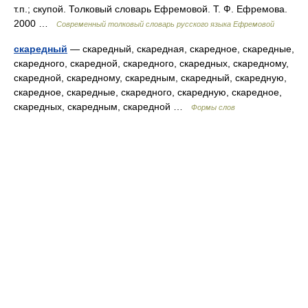
т.п.; скупой. Толковый словарь Ефремовой. Т. Ф. Ефремова.
2000 …
Современный толковый словарь русского языка Ефремовой
скаредный
— скаредный, скаредная, скаредное, скаредные,
скаредного, скаредной, скаредного, скаредных, скаредному,
скаредной, скаредному, скаредным, скаредный, скаредную,
скаредное, скаредные, скаредного, скаредную, скаредное,
скаредных, скаредным, скаредной …
Формы слов